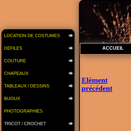
LOCATION DE COSTUMES
DEFILES
ACCUEIL
COUTURE
CHAPEAUX
Elément
TABLEAUX / DESSINS
précédent
BIJOUX
PHOTOGRAPHIES
TRICOT / CROCHET