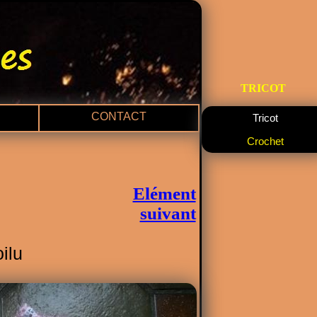
TRICOT
CONTACT
Tricot
Crochet
Elément
suivant
oilu