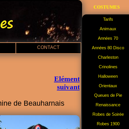
COSTUMES
Tarifs
Animaux
Années 70
CONTACT
Années 80 Disco
Charleston
Crinolines
Halloween
Elément
suivant
Orientaux
Queues de Pie
ine de Beauharnais
Renaissance
Robes de Soirée
Robes 1900