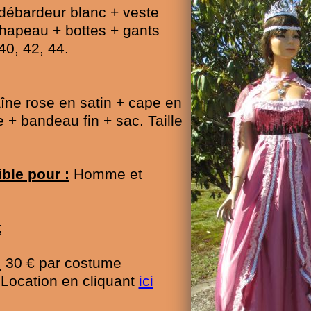
débardeur blanc + veste
chapeau + bottes + gants
40, 42, 44.
îne rose en satin + cape en
 + bandeau fin + sac. Taille
ble pour :
Homme et
;
:
30 € par costume
e Location en cliquant
ici