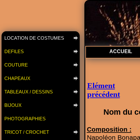
LOCATION DE COSTUMES
DEFILES
ACCUEIL
COUTURE
CHAPEAUX
Elément
TABLEAUX / DESSINS
précédent
BIJOUX
Nom du c
PHOTOGRAPHIES
Composition :
TRICOT / CROCHET
Napoléon Bonapar