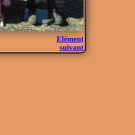
Elément
suivant