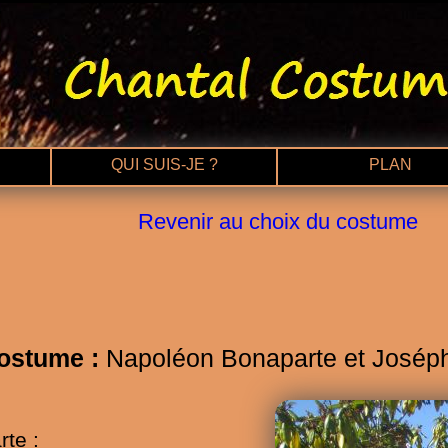
QUI SUIS-JE ?
PLAN
Revenir au choix du costume
ostume :
Napoléon Bonaparte et Joséph
te :