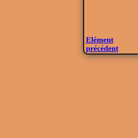
Elément
précédent